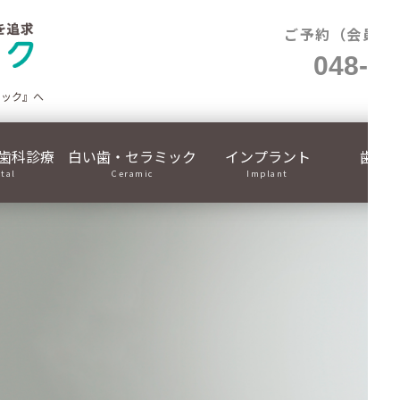
ご予約（会員制
048-71
ニック』へ
歯科診療
白い歯・セラミック
インプラント
歯列
ital
Ceramic
Implant
Ortho