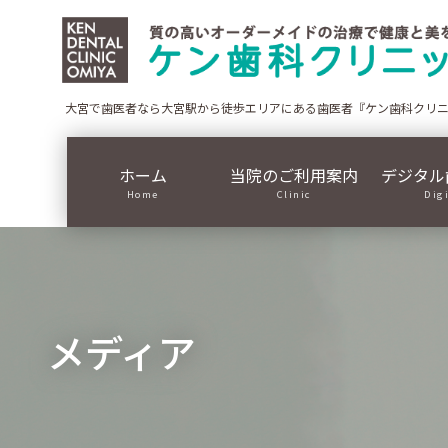
コ
ナ
ン
ビ
テ
ゲ
ン
ー
ツ
シ
大宮で歯医者なら大宮駅から徒歩エリアにある歯医者『ケン歯科クリ
に
ョ
移
ン
ホーム
当院のご利用案内
デジタル
動
に
Home
Clinic
Dig
移
動
メディア