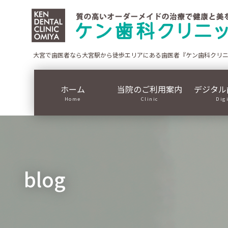
コ
ナ
ン
ビ
テ
ゲ
ン
ー
ツ
シ
大宮で歯医者なら大宮駅から徒歩エリアにある歯医者『ケン歯科クリ
に
ョ
移
ン
ホーム
当院のご利用案内
デジタル
動
に
Home
Clinic
Dig
移
動
blog