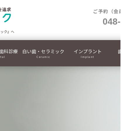
ご予約（会員制
048-71
ニック』へ
歯科診療
白い歯・セラミック
インプラント
歯列
ital
Ceramic
Implant
Ortho