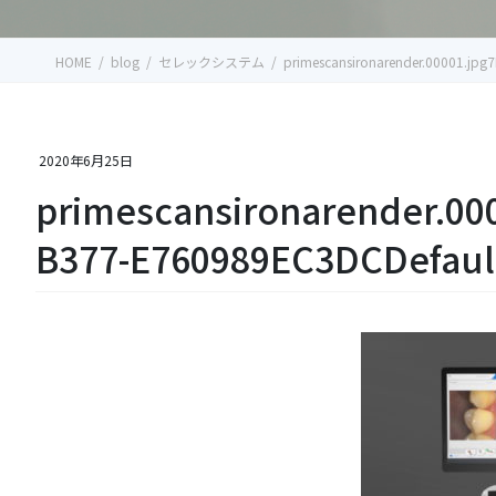
HOME
blog
セレックシステム
primescansironarender.00001.jp
2020年6月25日
primescansironarender.00
B377-E760989EC3DCDefau