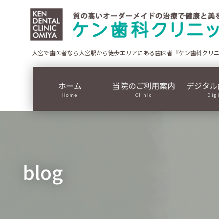
コ
ナ
ン
ビ
テ
ゲ
ン
ー
ツ
シ
大宮で歯医者なら大宮駅から徒歩エリアにある歯医者『ケン歯科クリ
に
ョ
移
ン
ホーム
当院のご利用案内
デジタル
動
に
Home
Clinic
Dig
移
動
blog