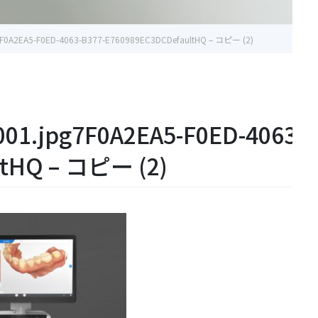
g7F0A2EA5-F0ED-4063-B377-E760989EC3DCDefaultHQ – コピー (2)
001.jpg7F0A2EA5-F0ED-4063-
ltHQ – コピー (2)