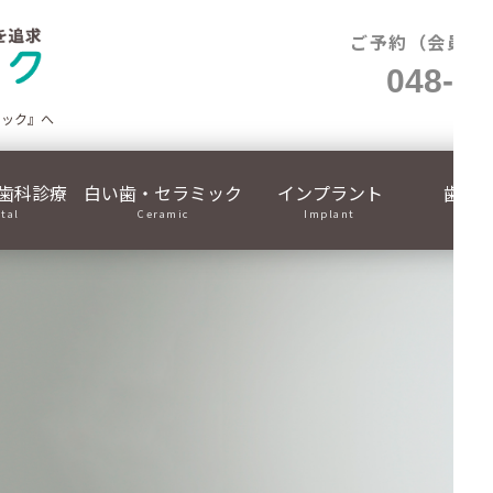
ご予約（会員制
048-71
ニック』へ
歯科診療
白い歯・セラミック
インプラント
歯列
ital
Ceramic
Implant
Ortho