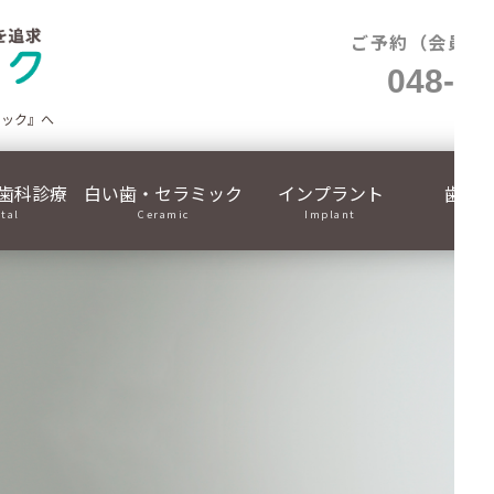
ご予約（会員制
048-71
ニック』へ
歯科診療
白い歯・セラミック
インプラント
歯列
ital
Ceramic
Implant
Ortho