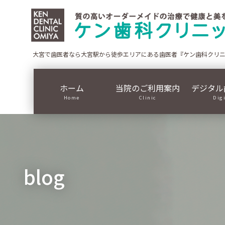
コ
ナ
ン
ビ
テ
ゲ
ン
ー
ツ
シ
大宮で歯医者なら大宮駅から徒歩エリアにある歯医者『ケン歯科クリ
に
ョ
移
ン
ホーム
当院のご利用案内
デジタル
動
に
Home
Clinic
Dig
移
動
blog