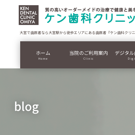
コ
ナ
ン
ビ
テ
ゲ
ン
ー
ツ
シ
大宮で歯医者なら大宮駅から徒歩エリアにある歯医者『ケン歯科クリ
に
ョ
移
ン
ホーム
当院のご利用案内
デジタル
動
に
Home
Clinic
Dig
移
動
blog