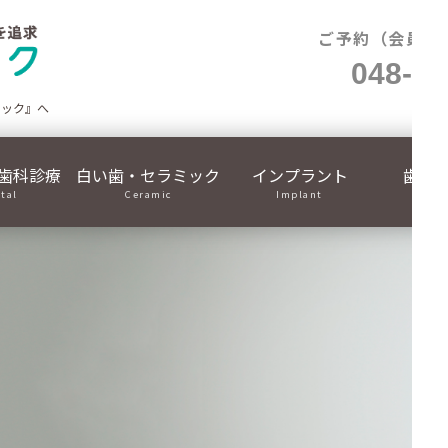
ご予約（会員制
048-71
ニック』へ
歯科診療
白い歯・セラミック
インプラント
歯列
ital
Ceramic
Implant
Ortho