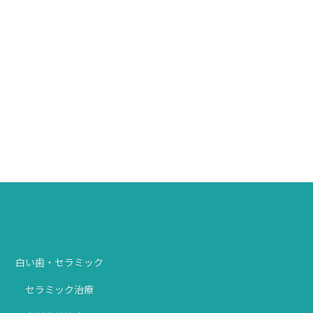
セレックシステム
シュアスマイル矯正
デジタルマイクロスコープ
白い歯・セラミック
セラミック治療