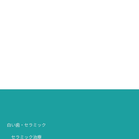
セレックシステム
シュアスマイル矯正
デジタルマイクロスコープ
白い歯・セラミック
セラミック治療