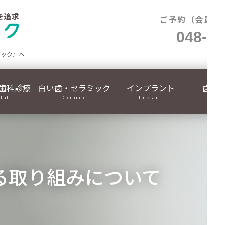
ご予約（会員制
048-71
ニック』へ
歯科診療
白い歯・セラミック
インプラント
歯列
ital
Ceramic
Implant
Ortho
る取り組みについて