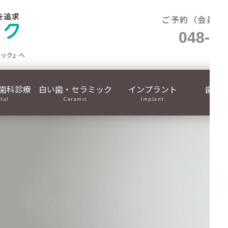
ご予約（会員制
048-71
ニック』へ
歯科診療
白い歯・セラミック
インプラント
歯列
ital
Ceramic
Implant
Ortho