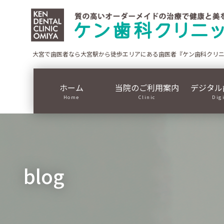
コ
ナ
ン
ビ
テ
ゲ
ン
ー
ツ
シ
大宮で歯医者なら大宮駅から徒歩エリアにある歯医者『ケン歯科クリ
に
ョ
移
ン
ホーム
当院のご利用案内
デジタル
動
に
Home
Clinic
Dig
移
動
blog