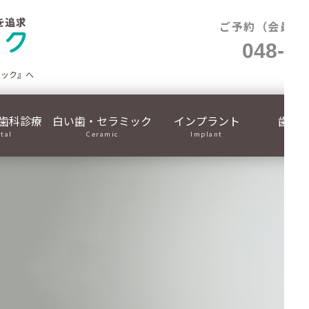
ご予約（会員制
048-71
ニック』へ
歯科診療
白い歯・セラミック
インプラント
歯列
ital
Ceramic
Implant
Ortho