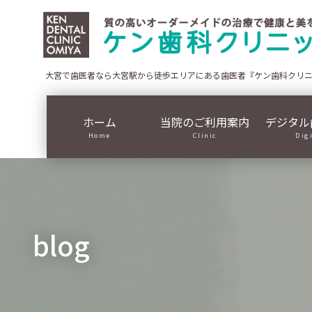
コ
ナ
ン
ビ
テ
ゲ
ン
ー
ツ
シ
大宮で歯医者なら大宮駅から徒歩エリアにある歯医者『ケン歯科クリ
に
ョ
移
ン
ホーム
当院のご利用案内
デジタル
動
に
Home
Clinic
Dig
移
動
blog